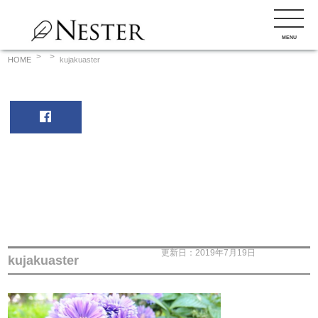
コ
ン
MENU
テ
ン
HOME
kujakuaster
ツ
へ
ス
キ
ッ
プ
更新日：2019年7月19日
kujakuaster