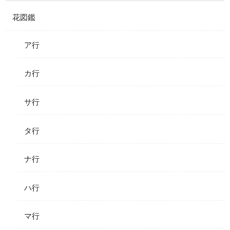
花図鑑
ア行
カ行
サ行
タ行
ナ行
ハ行
マ行