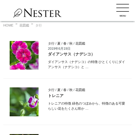
コ
ン
MENU
テ
ン
HOME
花図鑑
タ行
ツ
へ
タ行
/
夏
/
春
/
秋
/
花図鑑
ス
2019年6月19日
キ
ダイアンサス（ナデシコ）
ッ
ダイアンサス（ナデシコ）の特徴 ひとくくりにダイ
アンサス（ナデシコ）と …
プ
タ行
/
夏
/
春
/
秋
/
花図鑑
トレニア
トレニアの特徴 緑色のつぼみから、特徴のある可愛
らしい花をたくさん咲か …