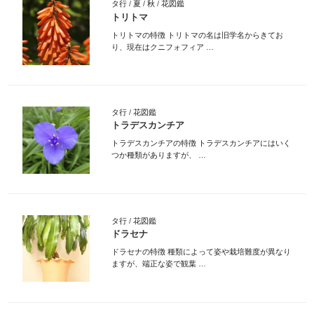
タ行
/
夏
/
秋
/
花図鑑
トリトマ
トリトマの特徴 トリトマの名は旧学名からきてお
り、現在はクニフォフィア …
タ行
/
花図鑑
トラデスカンチア
トラデスカンチアの特徴 トラデスカンチアにはいく
つか種類がありますが、 …
タ行
/
花図鑑
ドラセナ
ドラセナの特徴 種類によって姿や栽培難度が異なり
ますが、端正な姿で観葉 …