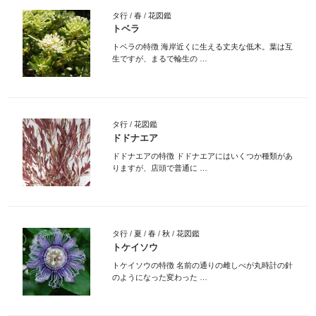
タ行
/
春
/
花図鑑
トベラ
トベラの特徴 海岸近くに生える丈夫な低木。葉は互
生ですが、まるで輪生の …
タ行
/
花図鑑
ドドナエア
ドドナエアの特徴 ドドナエアにはいくつか種類があ
りますが、店頭で普通に …
タ行
/
夏
/
春
/
秋
/
花図鑑
トケイソウ
トケイソウの特徴 名前の通りの雌しべが丸時計の針
のようになった変わった …