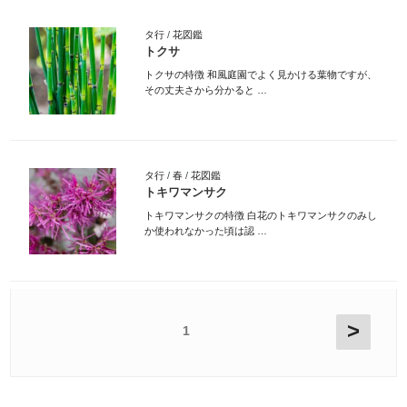
タ行
/
花図鑑
トクサ
トクサの特徴 和風庭園でよく見かける葉物ですが、
その丈夫さから分かると …
タ行
/
春
/
花図鑑
トキワマンサク
トキワマンサクの特徴 白花のトキワマンサクのみし
か使われなかった頃は認 …
>
1