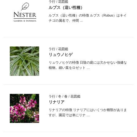
ラ行
/
花図鑑
ルブス（這い性種）
ルブス（這い性種）の特徴 ルブス（Rubus）はキイ
チゴの属名で、仲間 …
ラ行
/
花図鑑
リュウノヒゲ
リュウノヒゲの特徴 日陰の庭には欠かせない強健な
植物。細い葉をロゼット …
ラ行
/
冬
/
春
/
花図鑑
リナリア
リナリアの特徴 リナリアにはいくつか種類がありま
すが、園芸では単にリナ …