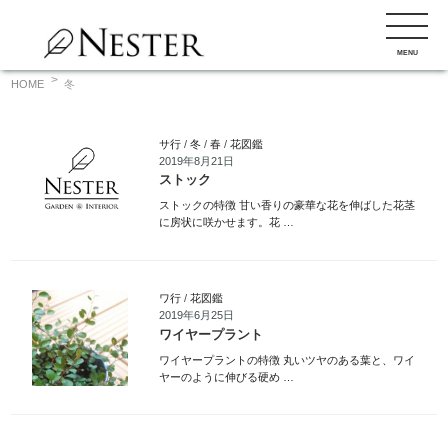
コ
ン
MENU
テ
ン
HOME
冬
ツ
へ
サ行
/
冬
/
春
/
花図鑑
ス
2019年8月21日
キ
ストック
ッ
ストックの特徴 甘い香りの豪華な花を伸ばした花茎
に房状に咲かせます。花 …
プ
ワ行
/
花図鑑
2019年6月25日
ワイヤープラント
ワイヤープラントの特徴 丸いツヤのある葉と、ワイ
ヤーのように伸びる硬め …