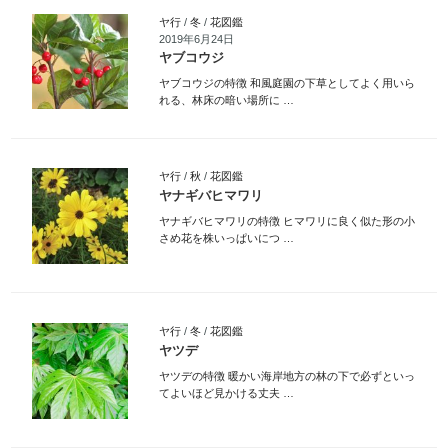
ヤ行
/
冬
/
花図鑑
2019年6月24日
ヤブコウジ
ヤブコウジの特徴 和風庭園の下草としてよく用いら
れる、林床の暗い場所に …
ヤ行
/
秋
/
花図鑑
ヤナギバヒマワリ
ヤナギバヒマワリの特徴 ヒマワリに良く似た形の小
さめ花を株いっぱいにつ …
ヤ行
/
冬
/
花図鑑
ヤツデ
ヤツデの特徴 暖かい海岸地方の林の下で必ずといっ
てよいほど見かける丈夫 …