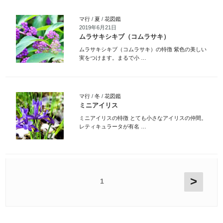
マ行
/
夏
/
花図鑑
2019年6月21日
ムラサキシキブ（コムラサキ）
ムラサキシキブ（コムラサキ）の特徴 紫色の美しい
実をつけます。まるで小 …
マ行
/
冬
/
花図鑑
ミニアイリス
ミニアイリスの特徴 とても小さなアイリスの仲間。
レティキュラータが有名 …
>
1