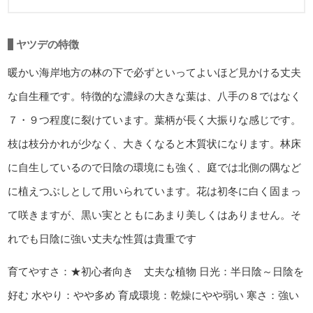
ヤツデの特徴
暖かい海岸地方の林の下で必ずといってよいほど見かける丈夫
な自生種です。特徴的な濃緑の大きな葉は、八手の８ではなく
７・９つ程度に裂けています。葉柄が長く大振りな感じです。
枝は枝分かれが少なく、大きくなると木質状になります。林床
に自生しているので日陰の環境にも強く、庭では北側の隅など
に植えつぶしとして用いられています。花は初冬に白く固まっ
て咲きますが、黒い実とともにあまり美しくはありません。そ
れでも日陰に強い丈夫な性質は貴重です
育てやすさ：★初心者向き 丈夫な植物
日光：半日陰～日陰を
好む
水やり：やや多め
育成環境：乾燥にやや弱い
寒さ：強い