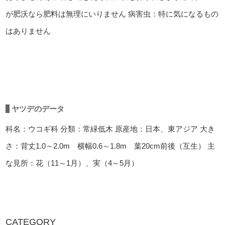
が肥沃なら肥料は無理にいりません
病害虫：特に気になるもの
はありません
ヤツデのデータ
科名：ウコギ科
分類：常緑低木
原産地：日本、東アジア
大き
さ：背丈1.0～2.0m 横幅0.6～1.8m 葉20cm前後（互生）
主
な見所：花（11～1月）、実（4～5月）
CATEGORY