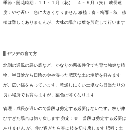
季節・開花時期：１１～１月（花） ４～５月（実）
成長速
度：やや遅い 急に大きくなりません
移植：春・梅雨・秋 移
植は難しくありませんが、大株の場合は葉を剪定して行います
ヤツデの育て方
北側の通風の悪い庭など、かなりの悪条件化でも育つ強健な植
物。半日陰から日陰のやや湿った肥沃な土の場所を好みます
が、広い幅をもっています。乾燥しにくい土壌なら日当たりの
良い場所でも育ちますが、葉色は薄くなります
管理：成長が遅いので普段は剪定する必要はないです。枝が伸
びすぎた場合は切り戻します
剪定：春 普段は剪定する必要は
ありません が、伸び過ぎたら春に枝を切り戻します
肥料：土