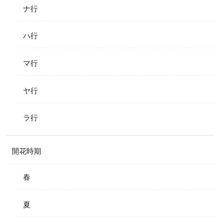
ナ行
ハ行
マ行
ヤ行
ラ行
開花時期
春
夏