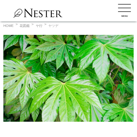
コ
ン
MENU
テ
ン
HOME
花図鑑
ヤ行
ヤツデ
ツ
へ
ス
キ
ッ
プ