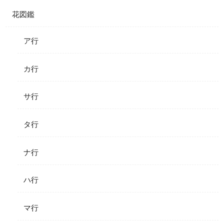
花図鑑
ア行
カ行
サ行
タ行
ナ行
ハ行
マ行