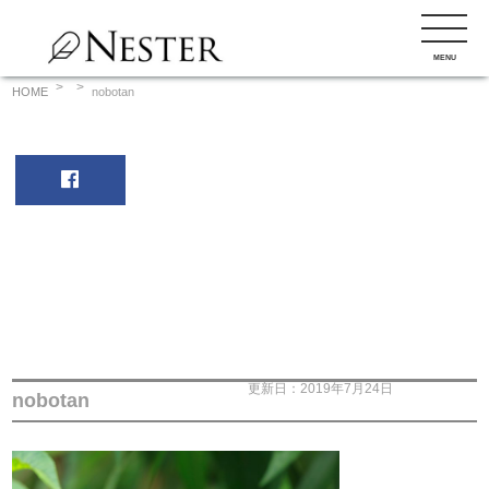
コ
ン
MENU
テ
ン
HOME
nobotan
ツ
へ
ス
キ
ッ
プ
更新日：2019年7月24日
nobotan