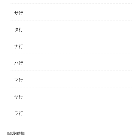
サ行
タ行
ナ行
ハ行
マ行
ヤ行
ラ行
開花時期