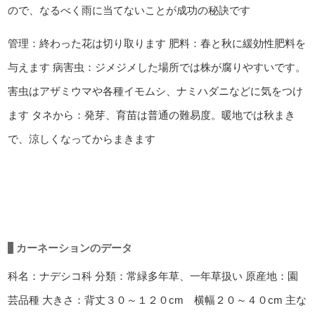
ので、なるべく雨に当てないことが成功の秘訣です
管理：終わった花は切り取ります
肥料：春と秋に緩効性肥料を
与えます
病害虫：ジメジメした場所では株が腐りやすいです。
害虫はアザミウマや各種イモムシ、ナミハダニなどに気をつけ
ます
タネから：発芽、育苗は普通の難易度。暖地では秋まき
で、涼しくなってからまきます
カーネーションのデータ
科名：ナデシコ科
分類：常緑多年草、一年草扱い
原産地：園
芸品種
大きさ：背丈３０～１２０cm 横幅２０～４０cm
主な