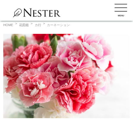
コ
ン
MENU
テ
ン
HOME
花図鑑
カ行
カーネーション
ツ
へ
ス
キ
ッ
プ