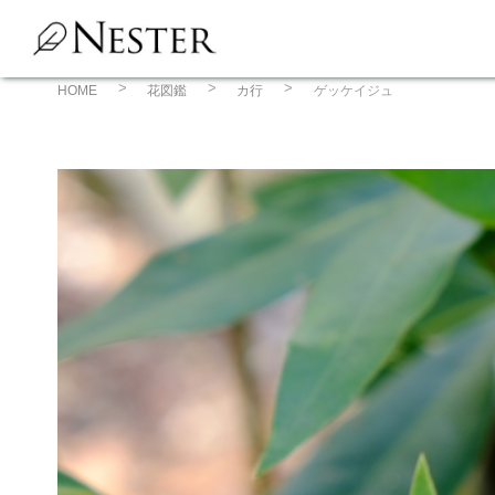
コ
ン
テ
ン
HOME
花図鑑
カ行
ゲッケイジュ
ツ
へ
ス
キ
ッ
プ