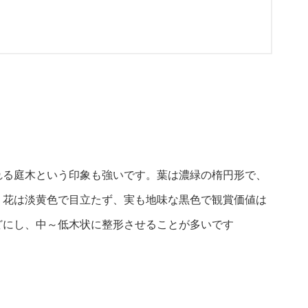
れる庭木という印象も強いです。葉は濃緑の楕円形で、
。花は淡黄色で目立たず、実も地味な黒色で観賞価値は
どにし、中～低木状に整形させることが多いです