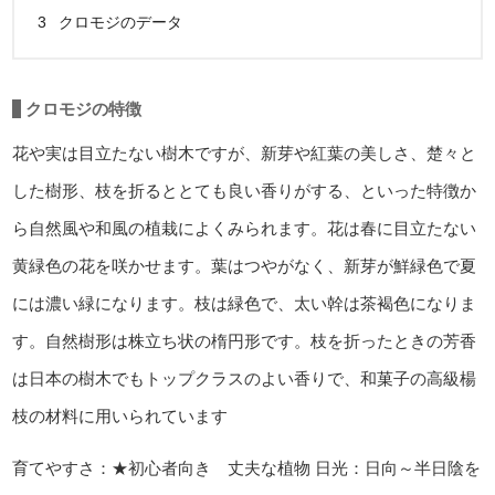
3
クロモジのデータ
クロモジの特徴
花や実は目立たない樹木ですが、新芽や紅葉の美しさ、楚々と
した樹形、枝を折るととても良い香りがする、といった特徴か
ら自然風や和風の植栽によくみられます。花は春に目立たない
黄緑色の花を咲かせます。葉はつやがなく、新芽が鮮緑色で夏
には濃い緑になります。枝は緑色で、太い幹は茶褐色になりま
す。自然樹形は株立ち状の楕円形です。枝を折ったときの芳香
は日本の樹木でもトップクラスのよい香りで、和菓子の高級楊
枝の材料に用いられています
育てやすさ：★初心者向き 丈夫な植物
日光：日向～半日陰を