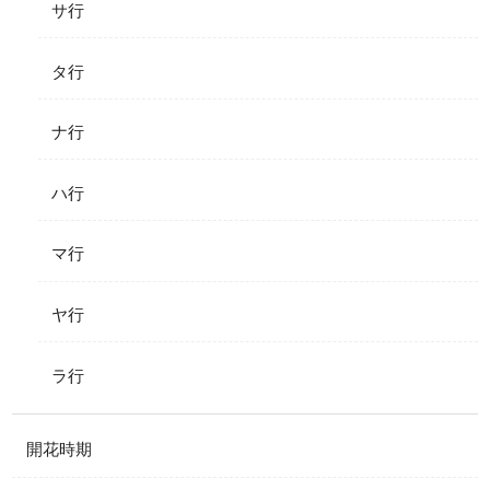
サ行
タ行
ナ行
ハ行
マ行
ヤ行
ラ行
開花時期