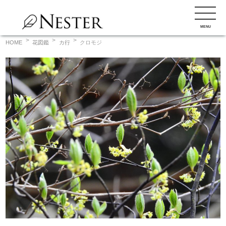
コ
ン
MENU
テ
ン
HOME
花図鑑
カ行
クロモジ
ツ
へ
ス
キ
ッ
プ