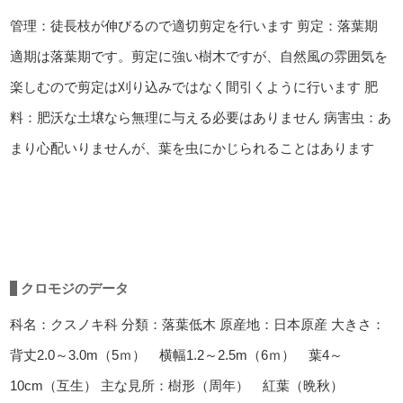
管理：徒長枝が伸びるので適切剪定を行います
剪定：落葉期
適期は落葉期です。剪定に強い樹木ですが、自然風の雰囲気を
楽しむので剪定は刈り込みではなく間引くように行います
肥
料：肥沃な土壌なら無理に与える必要はありません
病害虫：あ
まり心配いりませんが、葉を虫にかじられることはあります
クロモジのデータ
科名：クスノキ科
分類：落葉低木
原産地：日本原産
大きさ：
背丈2.0～3.0m（5ｍ） 横幅1.2～2.5m（6ｍ） 葉4～
10cm（互生）
主な見所：樹形（周年） 紅葉（晩秋）