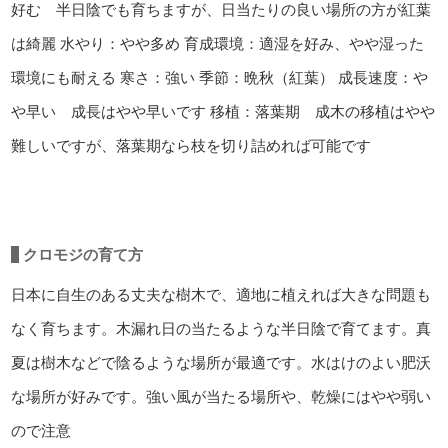
好む 半日陰でも育ちますが、日当たりの良い場所の方が紅葉
は綺麗
水やり：やや多め
育成環境：適湿を好み、やや湿った
環境にも耐える
寒さ：強い
季節：晩秋（紅葉）
成長速度：や
や早い 成長はやや早いです
移植：落葉期 成木の移植はやや
難しいですが、落葉期なら枝を切り詰めれば可能です
クロモジの育て方
日本に自生のある丈夫な樹木で、適地に植えれば大きな問題も
なく育ちます。木漏れ日の当たるような半日陰で育てます。真
夏は樹木などで陰るような場所が最適です。水はけのよい肥沃
な場所が好みです。強い風が当たる場所や、乾燥にはやや弱い
ので注意