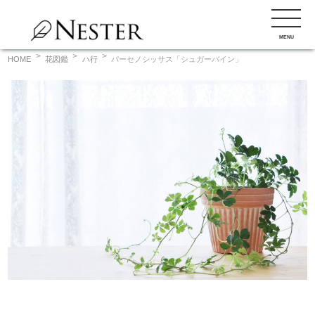
コ
ン
MENU
テ
ン
HOME
花図鑑
ハ行
パーセノシッサス「シュガーバイン」
ツ
へ
ス
キ
ッ
プ