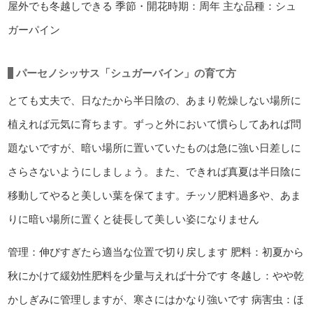
屋外でも冬越しできる
季節・開花時期：周年
主な品種：シュ
ガーパイン
パーセノシッサス「シュガーバイン」の育て方
とても丈夫で、日なたから半日陰の、あまり乾燥しない場所に
植えれば元気に育ちます。ずっと外において慣らしてあれば問
題ないですが、暗い場所に置いていたものは急に強い日差しに
さらさないようにしましょう。また、できれば真夏は半日陰に
移動してやると美しい葉を保てます。チッソ肥料過多や、あま
りに暗い場所に置くと徒長して美しい姿になりません
管理：伸びすぎたら適当な位置で切り戻します
肥料：初夏から
秋にかけて緩効性肥料を少量与えれば十分です
冬越し：やや乾
かしぎみに管理しますが、寒さにはかなり強いです
病害虫：ほ