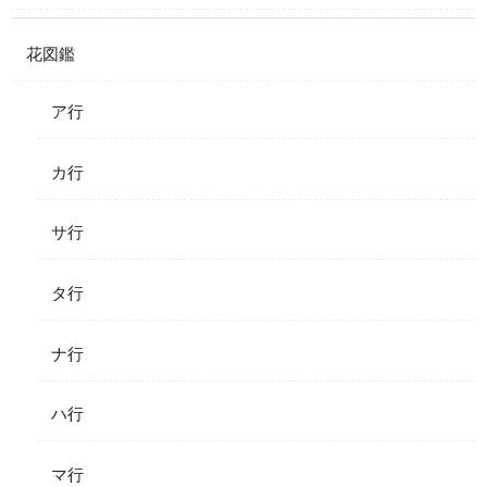
花図鑑
ア行
カ行
サ行
タ行
ナ行
ハ行
マ行