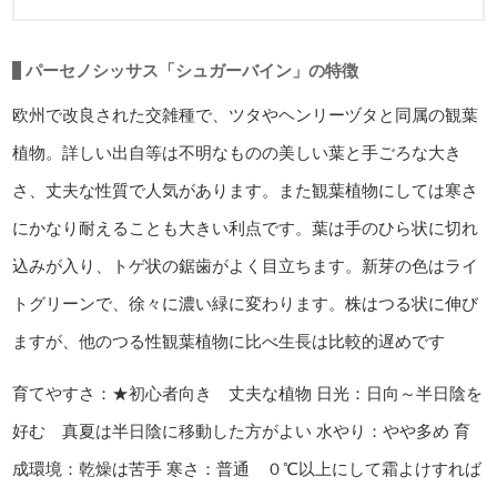
パーセノシッサス「シュガーバイン」の特徴
欧州で改良された交雑種で、ツタやヘンリーヅタと同属の観葉
植物。詳しい出自等は不明なものの美しい葉と手ごろな大き
さ、丈夫な性質で人気があります。また観葉植物にしては寒さ
にかなり耐えることも大きい利点です。葉は手のひら状に切れ
込みが入り、トゲ状の鋸歯がよく目立ちます。新芽の色はライ
トグリーンで、徐々に濃い緑に変わります。株はつる状に伸び
ますが、他のつる性観葉植物に比べ生長は比較的遅めです
育てやすさ：★初心者向き 丈夫な植物
日光：日向～半日陰を
好む 真夏は半日陰に移動した方がよい
水やり：やや多め
育
成環境：乾燥は苦手
寒さ：普通 ０℃以上にして霜よけすれば