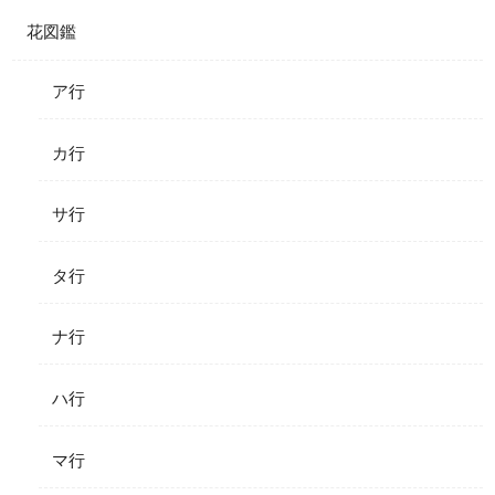
花図鑑
ア行
カ行
サ行
タ行
ナ行
ハ行
マ行