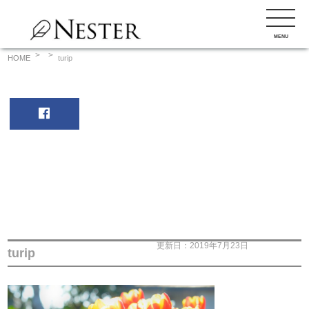
コ
ン
MENU
テ
ン
HOME
turip
ツ
へ
ス
キ
ッ
プ
更新日：2019年7月23日
turip