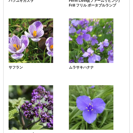
ハツユキカズラ
Ferm Living(ファームリビング)
Frill フリル ポータブルランプ
サフラン
ムラサキハナナ