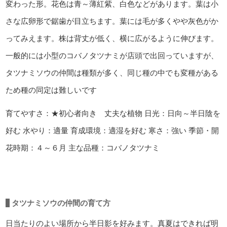
変わった形。花色は青～薄紅紫、白色などがあります。葉は小
さな広卵形で鋸歯が目立ちます。葉には毛が多くやや灰色がか
ってみえます。株は背丈が低く、横に広がるように伸びます。
一般的には小型のコバノタツナミが店頭で出回っていますが、
タツナミソウの仲間は種類が多く、同じ種の中でも変種がある
ため種の同定は難しいです
育てやすさ：★初心者向き 丈夫な植物
日光：日向～半日陰を
好む
水やり：適量
育成環境：適湿を好む
寒さ：強い
季節・開
花時期：４～６月
主な品種：コバノタツナミ
タツナミソウの仲間の育て方
日当たりのよい場所から半日影を好みます。真夏はできれば明