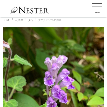
コ
ン
MENU
テ
ン
HOME
花図鑑
タ行
タツナミソウの仲間
ツ
へ
ス
キ
ッ
プ