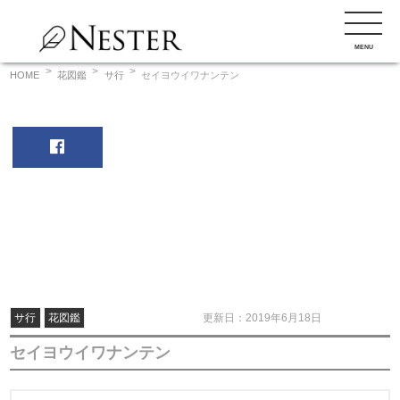
コ
ン
MENU
テ
ン
HOME
花図鑑
サ行
セイヨウイワナンテン
ツ
へ
ス
キ
ッ
プ
サ行
花図鑑
更新日：2019年6月18日
セイヨウイワナンテン