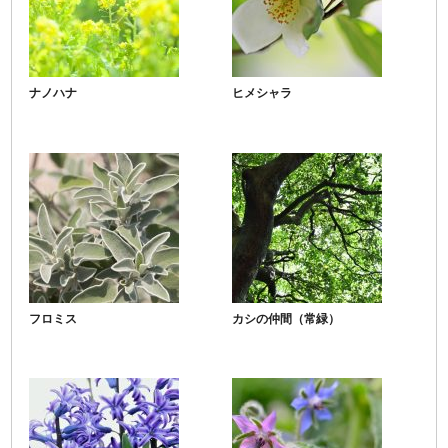
ナノハナ
ヒメシャラ
フロミス
カシの仲間（常緑）