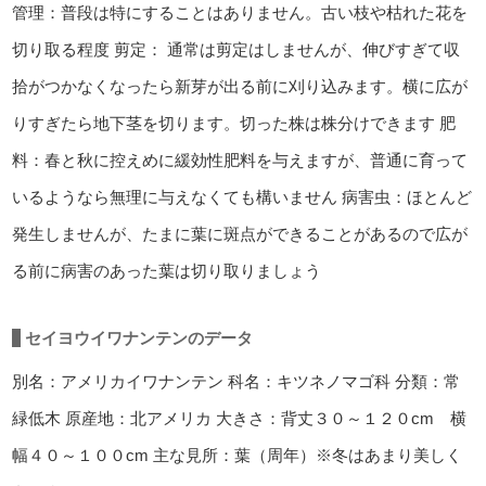
管理：普段は特にすることはありません。古い枝や枯れた花を
切り取る程度
剪定： 通常は剪定はしませんが、伸びすぎて収
拾がつかなくなったら新芽が出る前に刈り込みます。横に広が
りすぎたら地下茎を切ります。切った株は株分けできます
肥
料：春と秋に控えめに緩効性肥料を与えますが、普通に育って
いるようなら無理に与えなくても構いません
病害虫：ほとんど
発生しませんが、たまに葉に斑点ができることがあるので広が
る前に病害のあった葉は切り取りましょう
セイヨウイワナンテンのデータ
別名：アメリカイワナンテン
科名：キツネノマゴ科
分類：常
緑低木
原産地：北アメリカ
大きさ：背丈３０～１２０cm 横
幅４０～１００cm
主な見所：葉（周年）※冬はあまり美しく