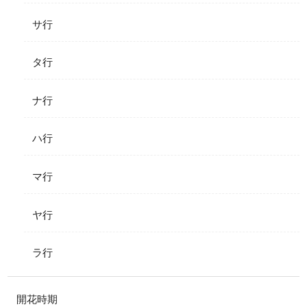
サ行
タ行
ナ行
ハ行
マ行
ヤ行
ラ行
開花時期