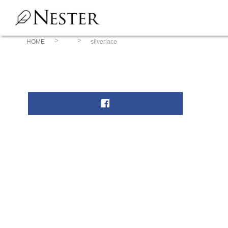
コ
ン
テ
ン
HOME
silverlace
ツ
へ
ス
キ
ッ
プ