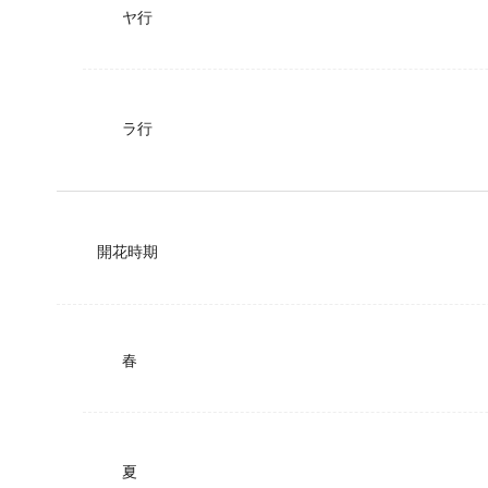
ヤ行
ラ行
開花時期
春
夏