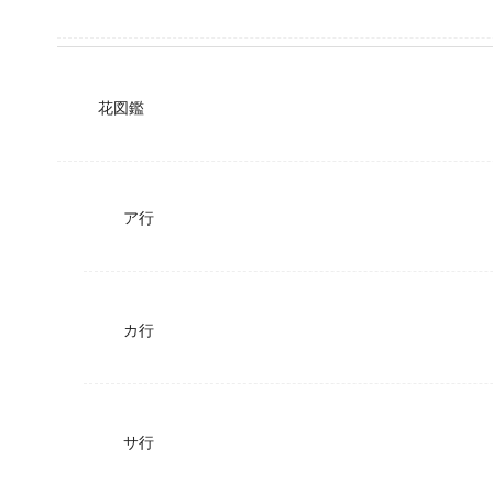
花図鑑
ア行
カ行
サ行