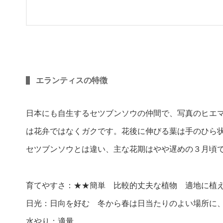
エランティスの特徴
日本にも自生するセツブンソウの仲間で、写真のヒエ
は花弁ではなくガクです。花後に伸びる葉は手のひら
セツブンソウとは違い、主な花期はやや遅めの３月頃
育てやすさ：★★簡単 比較的丈夫な植物 適地に植
日光：日向を好む 冬から春は日当たりのよい場所に
水やり：適量