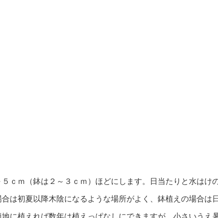
～５ｃｍ（鉢は２～３ｃｍ）ほどにします。日当たりと水はけ
場合は初夏以降木陰になるような場所がよく、鉢植えの場合は
適地に植えれば数年は植えっぱなしにできますが、小さいうえ