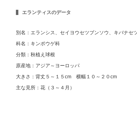
エランティスのデータ
別名：エランシス、セイヨウセツブンソウ、キバナセ
科名：キンポウゲ科
分類：秋植え球根
原産地：アジア～ヨーロッパ
大きさ：背丈５～１５cm 横幅１０～２０cm
主な見所：花（３～４月）