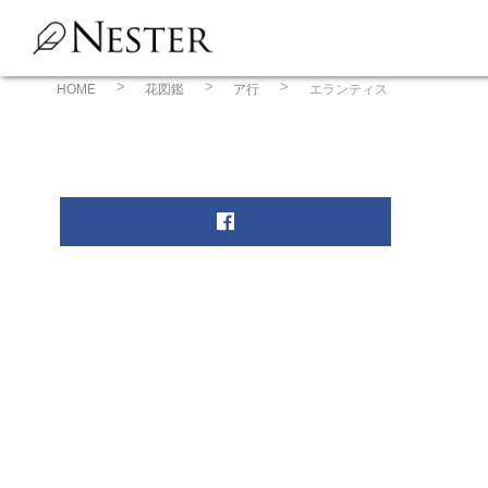
コ
ン
テ
ン
HOME
花図鑑
ア行
エランティス
ツ
へ
ス
キ
ッ
プ