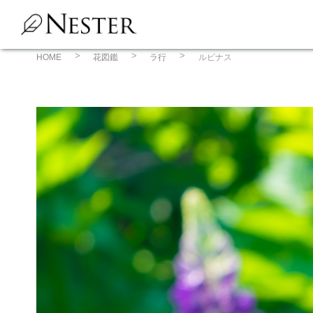
コ
ン
テ
ン
HOME
花図鑑
ラ行
ルピナス
ツ
へ
ス
キ
ッ
プ