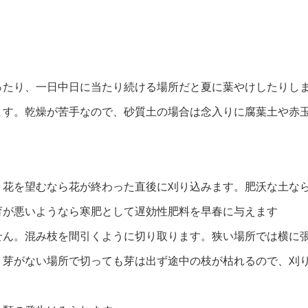
ったり、一日中日に当たり続ける場所だと夏に葉やけしたりし
ます。乾燥が苦手なので、砂質土の場合は念入りに腐葉土や赤
。花を望むなら花が終わった直後に刈り込みます。肥沃な土な
育が悪いようなら寒肥として遅効性肥料を早春に与えます
せん。混み枝を間引くように切り取ります。狭い場所では横に
。芽がない場所で切っても芽は出ず途中の枝が枯れるので、刈