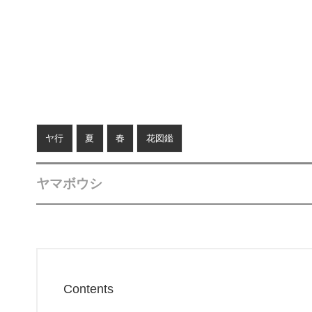
ヤ行
夏
春
花図鑑
ヤマボウシ
Contents