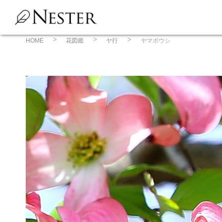
コ
ン
テ
ン
HOME
花図鑑
ヤ行
ヤマボウシ
ツ
へ
ス
キ
ッ
プ