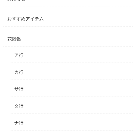
おすすめアイテム
花図鑑
ア行
カ行
サ行
タ行
ナ行