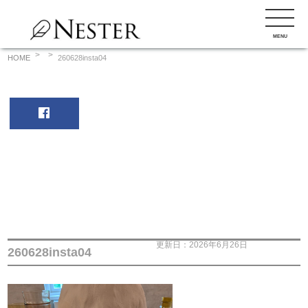
コ
ン
MENU
テ
ン
HOME
260628insta04
ツ
へ
ス
キ
ッ
プ
更新日：2026年6月26日
260628insta04