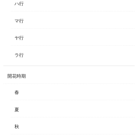
ハ行
マ行
ヤ行
ラ行
開花時期
春
夏
秋