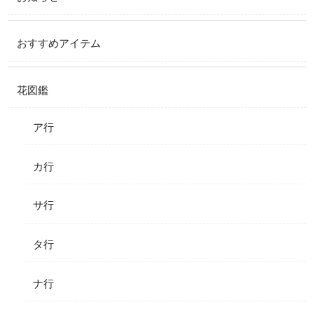
おすすめアイテム
花図鑑
ア行
カ行
サ行
タ行
ナ行