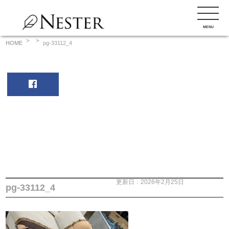
コ
ン
MENU
テ
ン
HOME
pg-33112_4
ツ
へ
ス
キ
ッ
プ
更新日：2026年2月25日
pg-33112_4