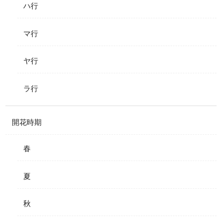
ハ行
マ行
ヤ行
ラ行
開花時期
春
夏
秋