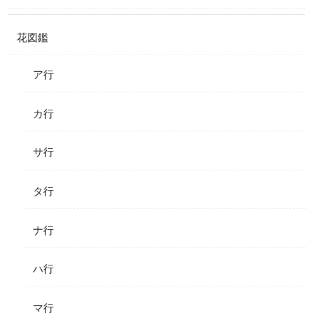
花図鑑
ア行
カ行
サ行
タ行
ナ行
ハ行
マ行