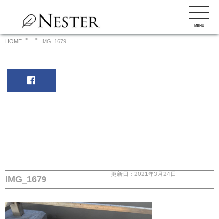
コ
ン
MENU
テ
ン
HOME
IMG_1679
ツ
へ
ス
キ
ッ
プ
更新日：2021年3月24日
IMG_1679