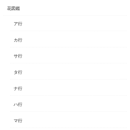
花図鑑
ア行
カ行
サ行
タ行
ナ行
ハ行
マ行