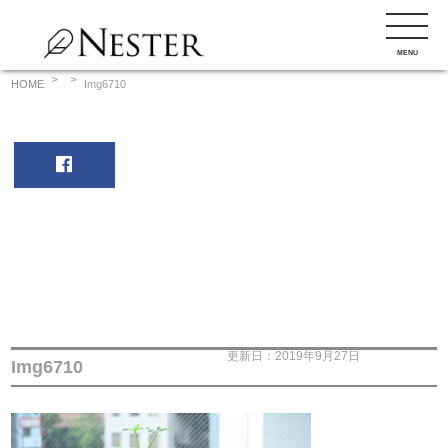
コ
ン
MENU
テ
ン
HOME
Img6710
ツ
へ
ス
キ
ッ
プ
更新日：2019年9月27日
Img6710