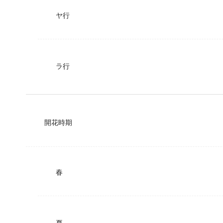
ヤ行
ラ行
開花時期
春
夏