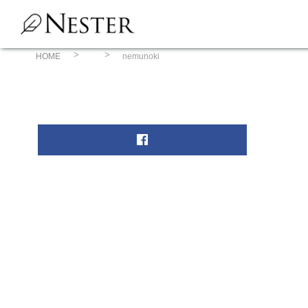
コ
ン
テ
ン
HOME
nemunoki
ツ
へ
ス
キ
ッ
プ