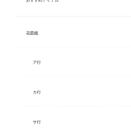
おすすめアイテム
花図鑑
ア行
カ行
サ行