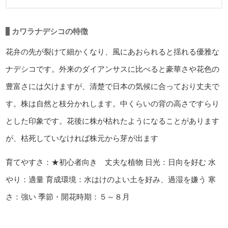
カワラナデシコの特徴
花弁の先が裂けて細かくなり、風にあおられると揺れる優雅な
ナデシコです。外来のダイアンサスに比べると豪華さや花色の
豊富さには欠けますが、清楚で日本の気候に合っており丈夫で
す。株は自然と枝分かれします。中くらいの背の高さですらり
とした印象です。花後に株が枯れたようになることがあります
が、枯死していなければ株元から芽が出ます
育てやすさ：★初心者向き 丈夫な植物
日光：日向を好む
水
やり：適量
育成環境：水はけのよい土を好み、過湿を嫌う
寒
さ：強い
季節・開花時期：５～８月