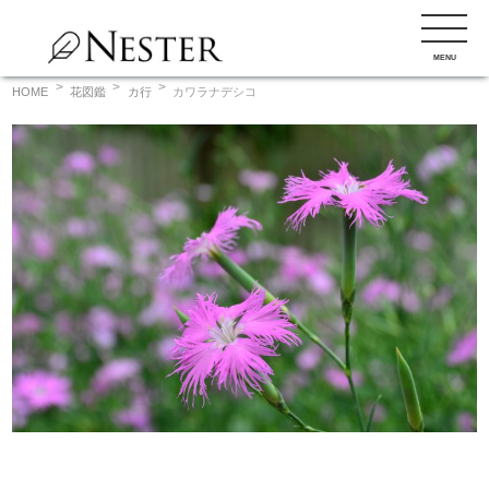
コ
ン
MENU
テ
ン
HOME
花図鑑
カ行
カワラナデシコ
ツ
へ
ス
キ
ッ
プ