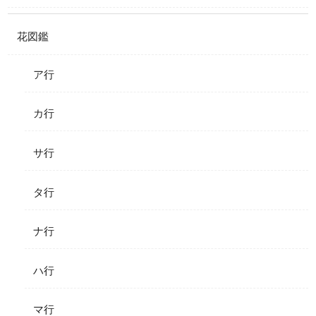
花図鑑
ア行
カ行
サ行
タ行
ナ行
ハ行
マ行