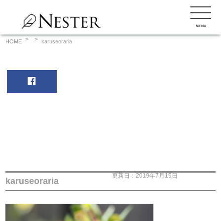
コ
ン
MENU
テ
ン
HOME
karuseoraria
ツ
へ
ス
キ
ッ
プ
更新日：2019年7月19日
karuseoraria