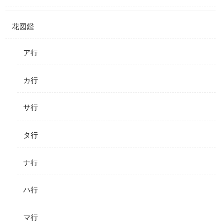
花図鑑
ア行
カ行
サ行
タ行
ナ行
ハ行
マ行