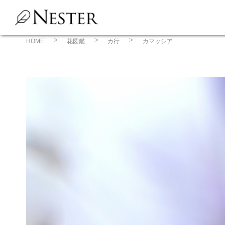
コ
ン
テ
ン
HOME
花図鑑
カ行
カマッシア
ツ
へ
ス
キ
ッ
プ