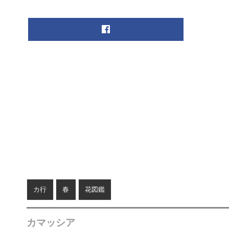
カ行
春
花図鑑
カマッシア