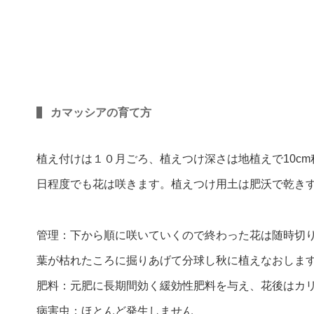
カマッシアの育て方
植え付けは１０月ごろ、植えつけ深さは地植えで10c
日程度でも花は咲きます。植えつけ用土は肥沃で乾き
管理：下から順に咲いていくので終わった花は随時切
葉が枯れたころに掘りあげて分球し秋に植えなおしま
肥料：元肥に長期間効く緩効性肥料を与え、花後はカ
病害虫：ほとんど発生しません