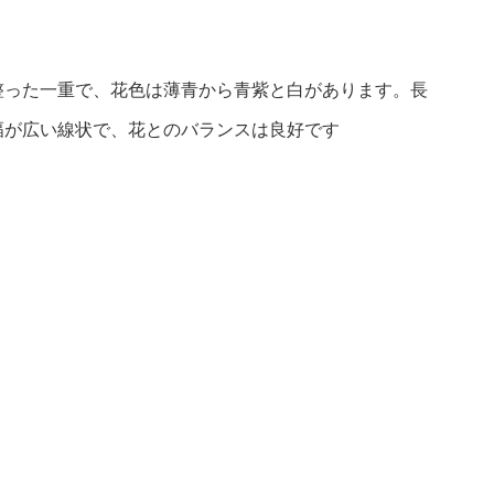
整った一重で、花色は薄青から青紫と白があります。長
幅が広い線状で、花とのバランスは良好です