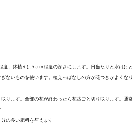
m程度、鉢植えは5ｃｍ程度の深さにします。日当たりと水はけ
すぎないものを使います。植えっぱなしの方が花つきがよくな
り取ります。全部の花が終わったら花茎ごと切り取ります。通
す
リ分の多い肥料を与えます