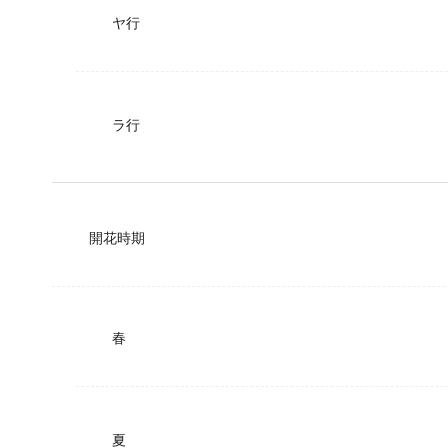
ヤ行
ラ行
開花時期
春
夏