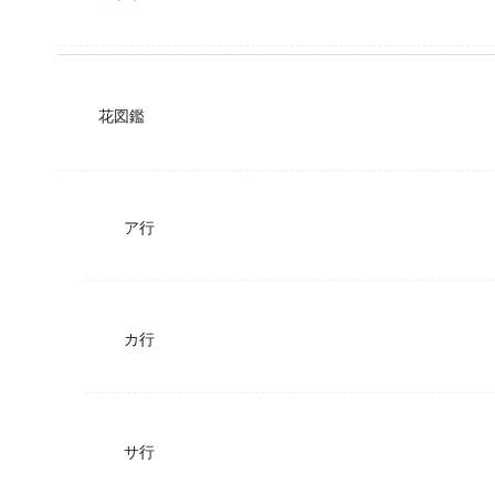
花図鑑
ア行
カ行
サ行