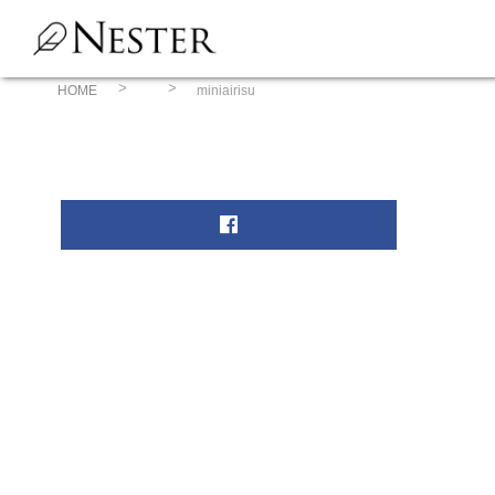
コ
ン
テ
ン
HOME
miniairisu
ツ
へ
ス
キ
ッ
プ