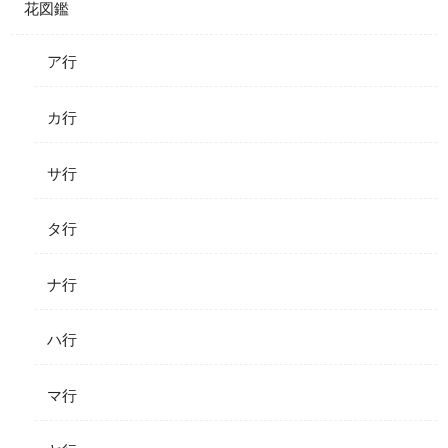
花図鑑
ア行
カ行
サ行
タ行
ナ行
ハ行
マ行