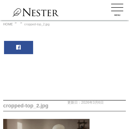
コ
ン
MENU
テ
ン
HOME
cropped-top_2.jpg
ツ
へ
ス
キ
ッ
プ
更新日：2026年3月6日
cropped-top_2.jpg