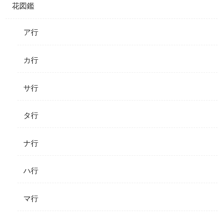
花図鑑
ア行
カ行
サ行
タ行
ナ行
ハ行
マ行