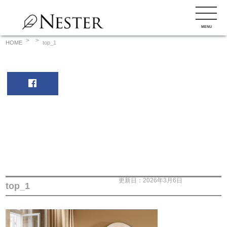
コ
ン
MENU
テ
ン
HOME
top_1
ツ
へ
ス
キ
ッ
プ
更新日：2026年3月6日
top_1