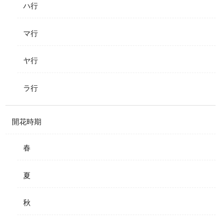
ハ行
マ行
ヤ行
ラ行
開花時期
春
夏
秋