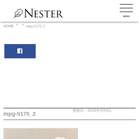
コ
ン
MENU
テ
ン
HOME
mpg-5175_2
ツ
へ
ス
キ
ッ
プ
更新日：2026年3月6日
mpg-5175_2