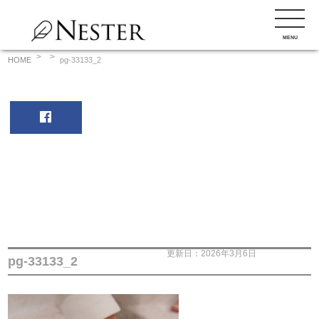
コ
ン
MENU
テ
ン
HOME
pg-33133_2
ツ
へ
ス
キ
ッ
プ
更新日：2026年3月6日
pg-33133_2