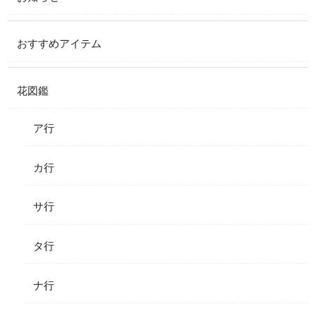
おすすめアイテム
花図鑑
ア行
カ行
サ行
タ行
ナ行