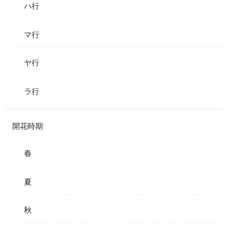
ハ行
マ行
ヤ行
ラ行
開花時期
春
夏
秋