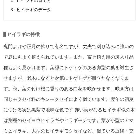
2
ヒイラギの育て方
3
ヒイラギのデータ
ヒイラギの特徴
鬼門よけや正月の飾りで有名ですが、丈夫で刈り込みに強いの
で庭にもよく植えられています。また、寄せ植え用の斑入り品
種もよく見かけます。葉縁にトゲトゲのある卵型の葉を対生さ
せますが、老木になると次第にトゲトゲが目立たなくなりま
す。秋、葉の付け根に香りのある白花を咲かせます。咲き方は
同じモクセイ科のキンモクセイによく似ています。翌年の初夏
につける実は黒紫で地味な色です
赤い実がなるヒイラギ似の木
は別種のセイヨウヒイラギやヒラギモチです。葉が小型のアマ
ミヒイラギ、大型のヒイラギモクセイなど、似ている近縁・交