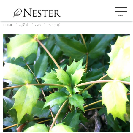
コ
ン
MENU
テ
ン
HOME
花図鑑
ハ行
ヒイラギ
ツ
へ
ス
キ
ッ
プ