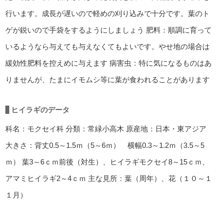
行います。成長が遅いので軽めの刈り込みで十分です。葉のト
ゲが鋭いので手袋をするようにしましょう
肥料：順調に育って
いるようなら与えても与えなくてもよいです。やせ地の場合は
緩効性肥料を控えめに与えます
病害虫：特に気になるものはあ
りませんが、たまにイモムシ等に葉が食われることがあります
ヒイラギのデータ
科名：モクセイ科
分類：常緑小高木
原産地：日本・東アジア
大きさ：背丈0.5～1.5ｍ（5～6ｍ） 横幅0.3～1.2ｍ（3.5～5
ｍ）
葉3～6ｃｍ前後（対生）、ヒイラギモクセイ8～15ｃｍ、
アマミヒイラギ2～4ｃｍ
主な見所：葉（周年）、花（１０～１
１月）