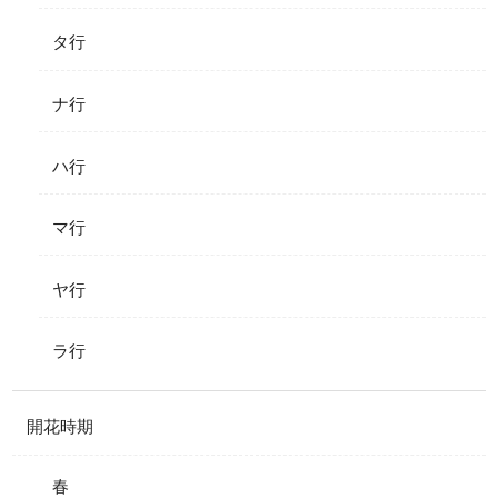
タ行
ナ行
ハ行
マ行
ヤ行
ラ行
開花時期
春