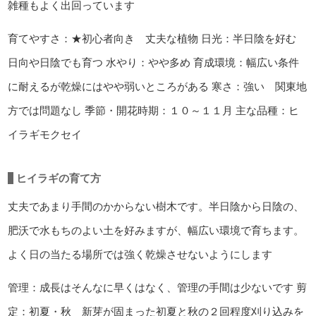
雑種もよく出回っています
育てやすさ：★初心者向き 丈夫な植物
日光：半日陰を好む
日向や日陰でも育つ
水やり：やや多め
育成環境：幅広い条件
に耐えるが乾燥にはやや弱いところがある
寒さ：強い 関東地
方では問題なし
季節・開花時期：１０～１１月
主な品種：ヒ
イラギモクセイ
ヒイラギの育て方
丈夫であまり手間のかからない樹木です。半日陰から日陰の、
肥沃で水もちのよい土を好みますが、幅広い環境で育ちます。
よく日の当たる場所では強く乾燥させないようにします
管理：成長はそんなに早くはなく、管理の手間は少ないです
剪
定：初夏・秋 新芽が固まった初夏と秋の２回程度刈り込みを