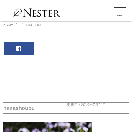
コ
ン
MENU
テ
ン
HOME
hanashoubu
ツ
へ
ス
キ
ッ
プ
更新日：2019年7月24日
hanashoubu