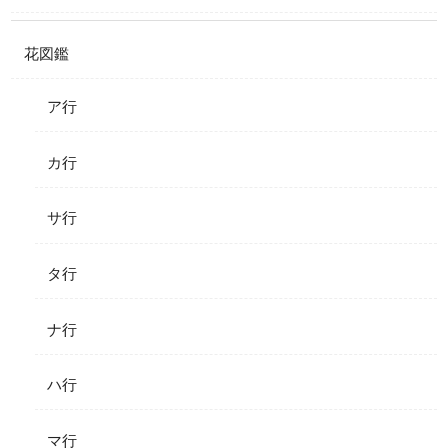
花図鑑
ア行
カ行
サ行
タ行
ナ行
ハ行
マ行