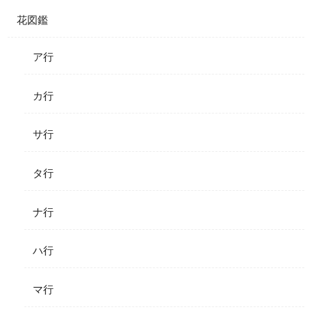
花図鑑
ア行
カ行
サ行
タ行
ナ行
ハ行
マ行