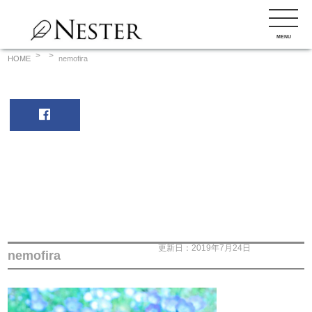
コ
ン
MENU
テ
ン
HOME
nemofira
ツ
へ
ス
キ
ッ
プ
更新日：2019年7月24日
nemofira