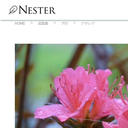
コ
ン
テ
ン
HOME
花図鑑
ア行
アザレア
ツ
へ
ス
キ
ッ
プ