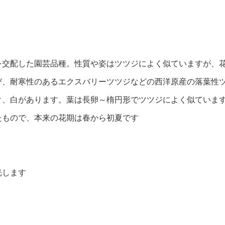
を交配した園芸品種。性質や姿はツツジによく似ていますが、
び、耐寒性のあるエクスバリーツツジなどの西洋原産の落葉性
ク、白があります。葉は長卵～楕円形でツツジによく似ていま
たもので、本来の花期は春から初夏です
光します