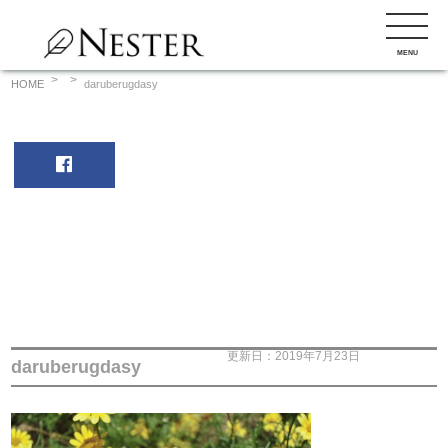
コ
ン
MENU
テ
ン
HOME
daruberugdasy
ツ
へ
ス
キ
ッ
プ
更新日：2019年7月23日
daruberugdasy