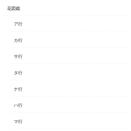
花図鑑
ア行
カ行
サ行
タ行
ナ行
ハ行
マ行