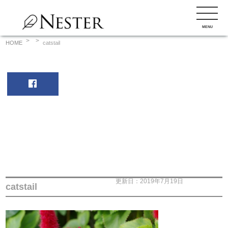
コ
ン
MENU
テ
ン
HOME
catstail
ツ
へ
ス
キ
ッ
プ
更新日：2019年7月19日
catstail