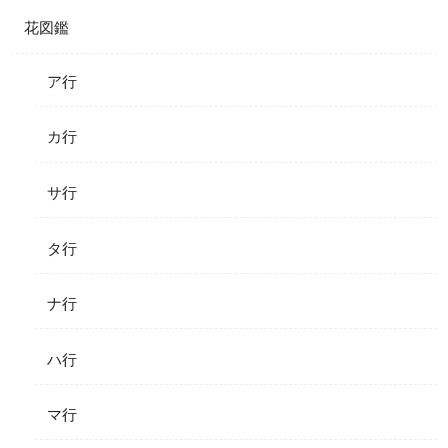
花図鑑
ア行
カ行
サ行
タ行
ナ行
ハ行
マ行