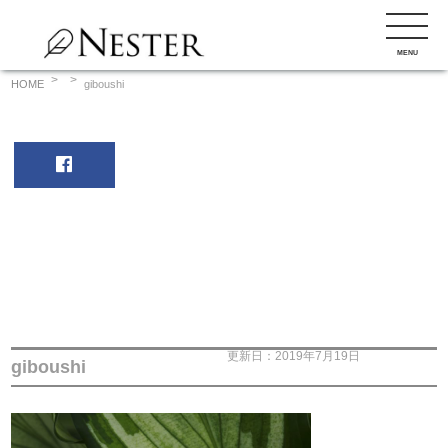
コ
ン
MENU
テ
ン
HOME
giboushi
ツ
へ
ス
キ
ッ
プ
更新日：2019年7月19日
giboushi