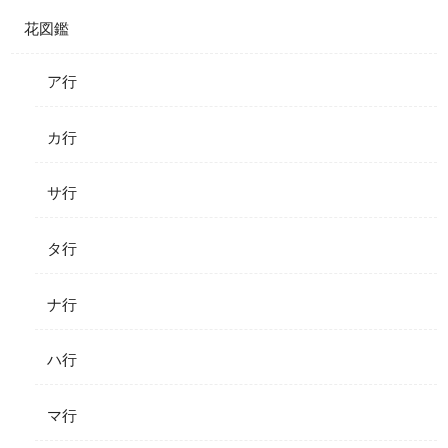
花図鑑
ア行
カ行
サ行
タ行
ナ行
ハ行
マ行