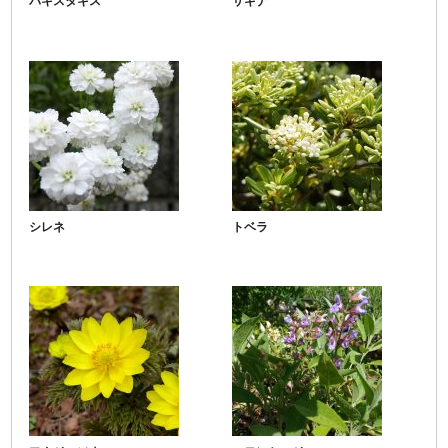
パキスタキス
サギナ
シレネ
トベラ