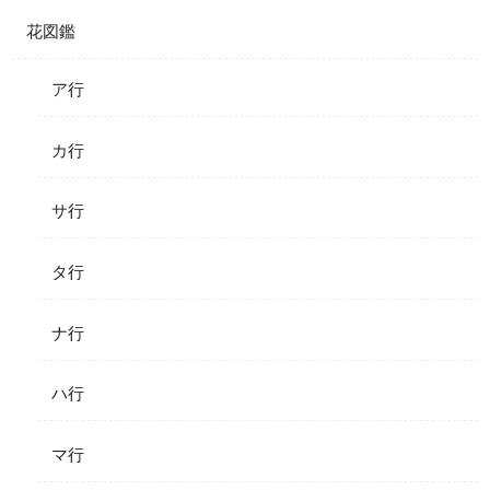
花図鑑
ア行
カ行
サ行
タ行
ナ行
ハ行
マ行