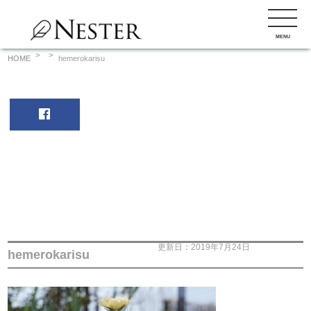
コ
ン
MENU
テ
ン
HOME
hemerokarisu
ツ
へ
ス
キ
ッ
プ
更新日：2019年7月24日
hemerokarisu