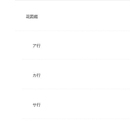
花図鑑
ア行
カ行
サ行