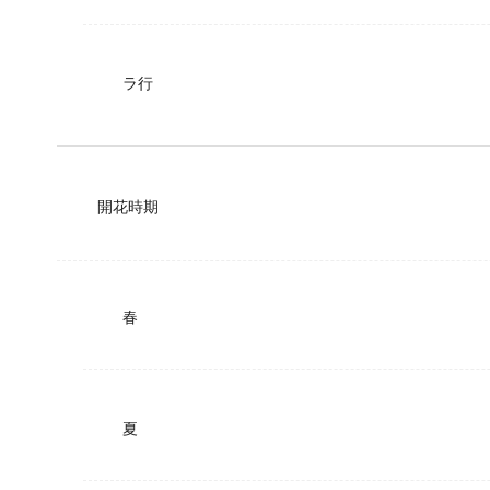
ラ行
開花時期
春
夏