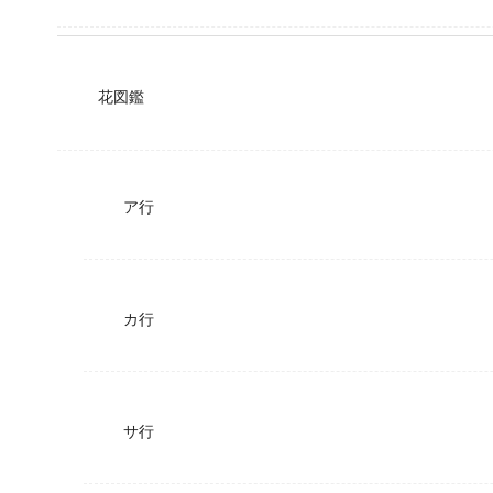
花図鑑
ア行
カ行
サ行