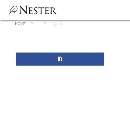
コ
ン
テ
ン
HOME
nigera
ツ
へ
ス
キ
ッ
プ