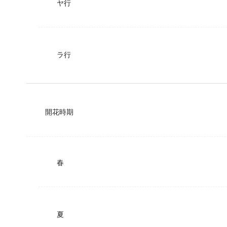
ヤ行
ラ行
開花時期
春
夏