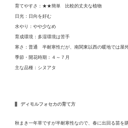
育てやすさ：★★簡単 比較的丈夫な植物
日光：日向を好む
水やり：やや少なめ
育成環境：多湿環境は苦手
寒さ：普通 半耐寒性だが、南関東以西の暖地では屋
季節・開花時期：４～７月
主な品種：シヌアタ
ディモルフォセカの育て方
秋まき一年草ですが半耐寒性なので、春に出回る苗を