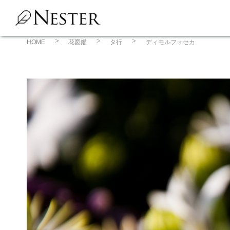
コ
ン
テ
ン
HOME
花図鑑
タ行
ディモルフォセカ
ツ
へ
ス
キ
ッ
プ