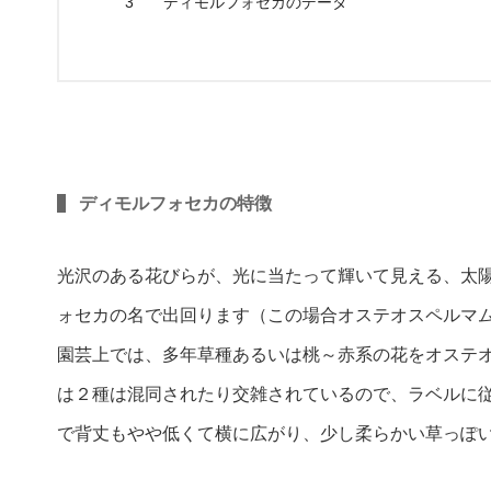
3
ディモルフォセカのデータ
ディモルフォセカの特徴
光沢のある花びらが、光に当たって輝いて見える、太
ォセカの名で出回ります（この場合オステオスペルマ
園芸上では、多年草種あるいは桃～赤系の花をオステ
は２種は混同されたり交雑されているので、ラベルに
で背丈もやや低くて横に広がり、少し柔らかい草っぽ