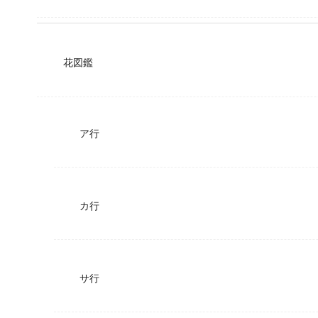
花図鑑
ア行
カ行
サ行