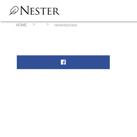
コ
ン
テ
ン
HOME
ranankyurasu
ツ
へ
ス
キ
ッ
プ