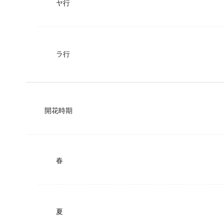
ヤ行
ラ行
開花時期
春
夏