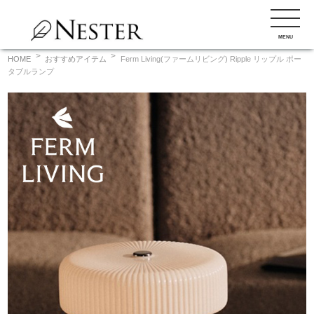
コ
ン
MENU
テ
ン
HOME
おすすめアイテム
Ferm Living(ファームリビング) Ripple リップル ポー
タブルランプ
ツ
へ
ス
キ
ッ
プ