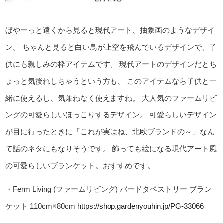
ぼやーっと遠くから見ると現代アート、抽象画のようなデザイ
ン。
ちゃんと見ると白い鳥が上空を飛んでいるデザインで、子
供にも親しみの枠アイテムです。
現代アートのデザインだとち
ょっと気後れしちゃうという方も、
このアイテムなら子供と一
緒に使えるし、気兼ねなく使えますね。
大人気のファームリビ
ングの可愛らしいほっこりするデザイン。
可愛らしいデザイン
が目に行ったときに「これが実はね、北欧ブランドの～」なん
て話のネタにもなりそうです。
飾っても絵になる現代アート風
の可愛らしいブランケット。おすすめです。
・Ferm Living (ファームリビング) バードタペストリー ブラン
ケット 110cm×80cm
https://shop.gardenyouhin.jp/PG-33066