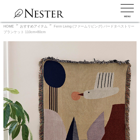
コ
ン
MENU
テ
ン
HOME
おすすめアイテム
Ferm Living (ファームリビング) バードタペストリー
ブランケット 110cm×80cm
ツ
へ
ス
キ
ッ
プ