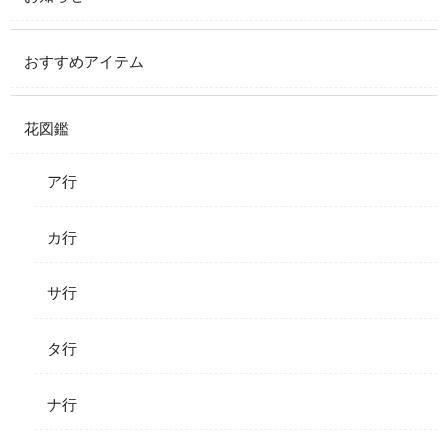
おすすめアイテム
花図鑑
ア行
カ行
サ行
タ行
ナ行