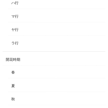
ハ行
マ行
ヤ行
ラ行
開花時期
春
夏
秋