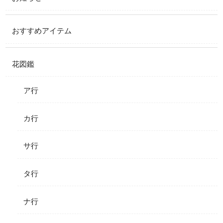
おすすめアイテム
花図鑑
ア行
カ行
サ行
タ行
ナ行