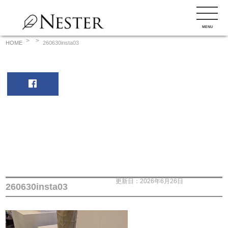
コ
ン
MENU
テ
ン
HOME
260630insta03
ツ
へ
ス
キ
ッ
プ
更新日：2026年6月26日
260630insta03