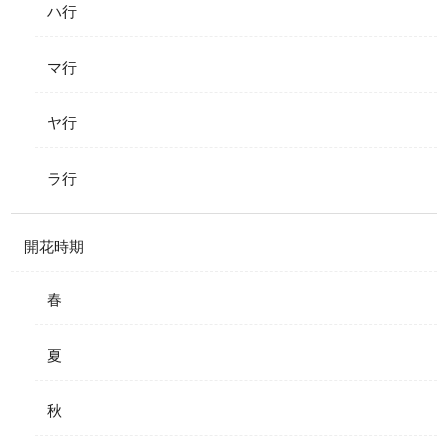
ハ行
マ行
ヤ行
ラ行
開花時期
春
夏
秋