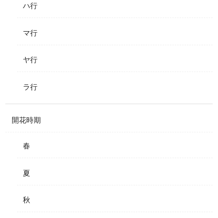
ハ行
マ行
ヤ行
ラ行
開花時期
春
夏
秋