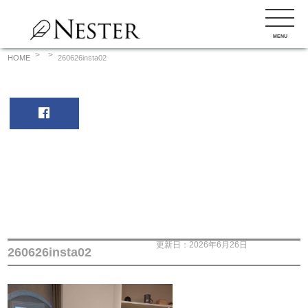
コ
ン
MENU
テ
ン
HOME
260626insta02
ツ
へ
ス
キ
ッ
プ
更新日：2026年6月26日
260626insta02